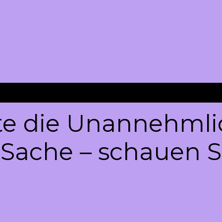
te die Unannehmli
 Sache – schauen Si